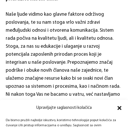
Naše ljude vidimo kao glavne faktore održivog
poslovanja, te su nam stoga vrlo važni zdravi
međuljudski odnosi i otvorena komunikacija. Sistem
rada počiva na kvalitetu ljudi, ali i kvalitetu odnosa.
Stoga, za nas su edukacije i ulaganje u razvoj
potencijala zaposlenih prirodan proces koji je
integrisan u naše poslovanje. Prepoznajemo značaj
podrške i obuke novih članova naše zajednice, te
ulažemo značajne resurse kako bi se svaki novi član
upoznao sa sistemom i procesima, kao i načinom rada.
Ni nakon toga Vas ne bacamo u vatru, već nastavljamo
sa uvođenjem u posao kroz mentorstvo.
Upravljajte saglasnosti kolačića
Visok nivo autonomije i dinamičnosti u radu, zdravo
radno okruženje i timski rad – nešto je što Vas
Da bismo pružili najbolje iskustvo, koristimo tehnologije poput kolačića za
čuvanje i/ili pristup informacijama o uređaju. Saglasnost sa ovim
zasigurno čeka na ovoj radnoj poziciji. Uz adekvatna