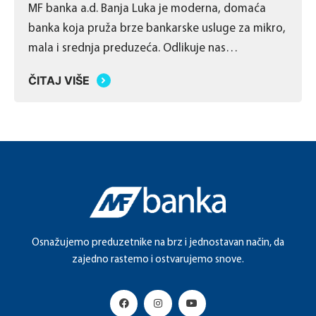
MF banka a.d. Banja Luka je moderna, domaća
banka koja pruža brze bankarske usluge za mikro,
mala i srednja preduzeća. Odlikuje nas
jednostavan poslovni model koji omogućava
ČITAJ VIŠE
donošenje brzih odluka po mjeri naših klijenata.
Cilj banke je pružanje brzih i kvalitetnih usluga
malim i srednjim preduzećima, koje sežu od
savjetodavnih usluga pa do kreiranja kreditnih …
Osnažujemo preduzetnike na brz i jednostavan način, da
zajedno rastemo i ostvarujemo snove.