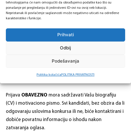
tehnologijama će nam omogućiti da obrađujemo podatke kao što su
finansijska primanja, nudimo i podstičemo
ponašanje pri pregledanju ili jedinstveni ID-ovi na ovoj veb lokaciji.
Nepristanak ili povlačenje saglasnosti može negativno uticati na određene
napredovanje.
karakteristike i funkcije.
Poslujemo odgovorno, savjesno i efikasno. Kako naše
usluge prilagođavamo potrebama klijenata, tako i
Prihvati
način rada potrebama zaposlenih.
Gledamo dugoročno, a slušamo fokusirano.
Odbij
Podešavanja
Volite izazove, uživate u analitičkom promišljanju, a
cijenite zdravo i podstičuće radno okruženje? Onda
Politika kolačića
POLITIKA PRIVATNOSTI
očekujemo Vašu prijavu.
Prijava
OBAVEZNO
mora sadržavati Vašu biografiju
(CV) i motivaciono pismo. Svi kandidati, bez obzira da li
odgovaraju uslovima konkursa ili ne, biće kontaktirani i
dobiće povratnu informaciju o ishodu nakon
zatvaranja oglasa.