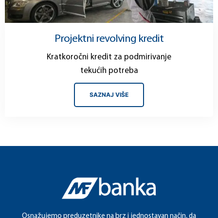
Projektni revolving kredit
Kratkoročni kredit za podmirivanje
tekućih potreba
SAZNAJ VIŠE
Osnažujemo preduzetnike na brz i jednostavan način, da