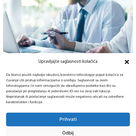
Upravljajte saglasnosti kolačića
Zamjenski kredit
Da bismo pružili najbolje iskustvo, koristimo tehnologije poput kolačića za
Refinansiranje akrivnih kredita u MF banci ili drugim
čuvanje i/ili pristup informacijama o uređaju. Saglasnost sa ovim
finansijskim institucijama.
tehnologijama će nam omogućiti da obrađujemo podatke kao što su
ponašanje pri pregledanju ili jedinstveni ID-ovi na ovoj veb lokaciji.
Nepristanak ili povlačenje saglasnosti može negativno uticati na određene
SAZNAJ VIŠE
karakteristike i funkcije.
Prihvati
Odbij