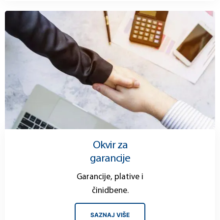
Okvir za
garancije
Garancije, plative i
činidbene.
SAZNAJ VIŠE