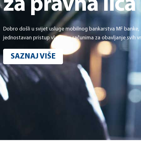
za pravna lica
Dobro došli u svijet usluge mobilnog bankarstva MF banke
jednostavan pristup vlastitim računima za obavljanje svih vr
SAZNAJ VIŠE