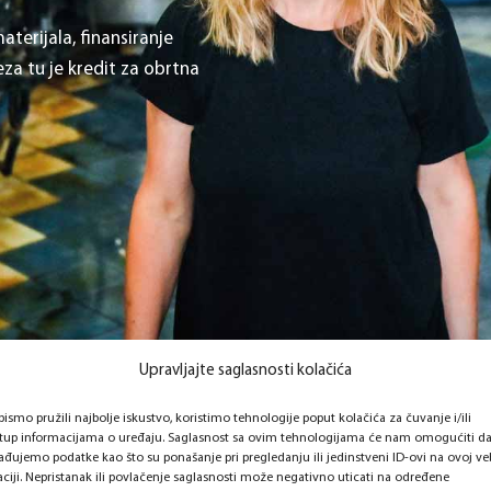
terijala, finansiranje
za tu je kredit za obrtna
Upravljajte saglasnosti kolačića
bismo pružili najbolje iskustvo, koristimo tehnologije poput kolačića za čuvanje i/ili
stup informacijama o uređaju. Saglasnost sa ovim tehnologijama će nam omogućiti d
ađujemo podatke kao što su ponašanje pri pregledanju ili jedinstveni ID-ovi na ovoj ve
aciji. Nepristanak ili povlačenje saglasnosti može negativno uticati na određene