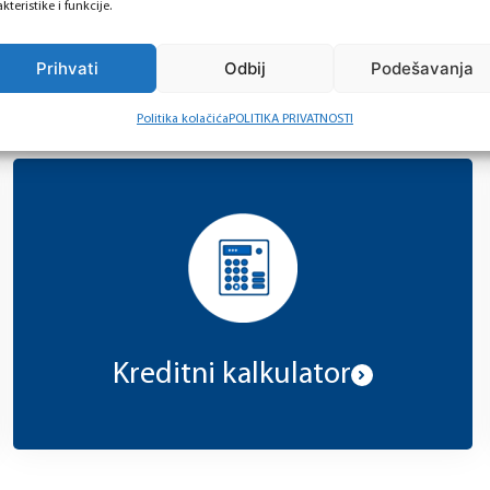
kteristike i funkcije.
Prihvati
Odbij
Podešavanja
Korisni alati – na dohvat ruke:
Politika kolačića
POLITIKA PRIVATNOSTI
Kreditni kalkulator