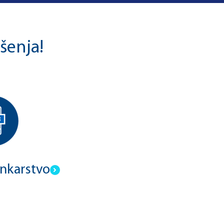
šenja!
ankarstvo