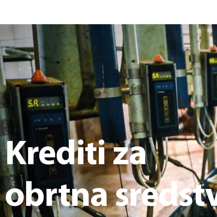
Krediti za
obrtna sredst