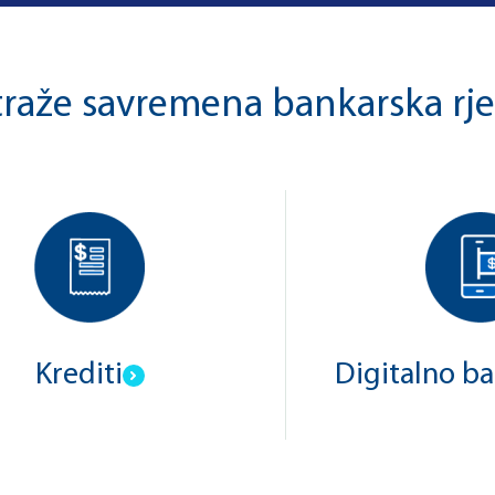
 traže savremena bankarska rje
Krediti
Digitalno b