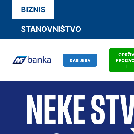
BIZNIS
STANOVNIŠTVO
ODRŽIV
KARIJERA
PROIZV
I