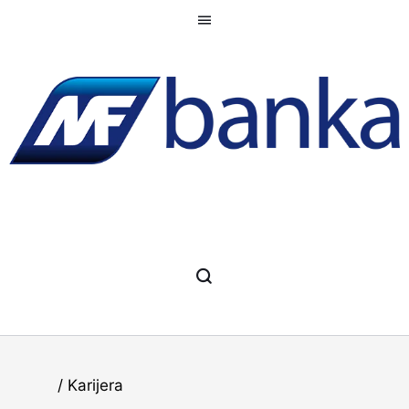
Register
Home
/
Karijera