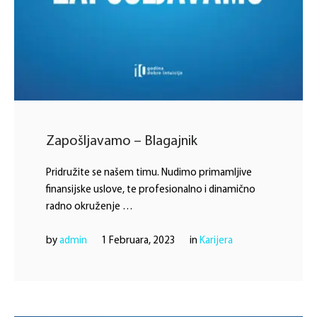
Zapošljavamo – Blagajnik
Pridružite se našem timu. Nudimo primamljive
finansijske uslove, te profesionalno i dinamično
radno okruženje …
by 
admin
1 Februara, 2023
in 
Karijera