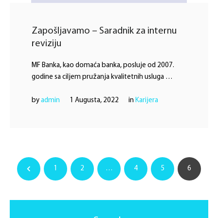
Zapošljavamo – Saradnik za internu
reviziju
MF Banka, kao domaća banka, posluje od 2007.
godine sa ciljem pružanja kvalitetnih usluga …
by 
admin
1 Augusta, 2022
in 
Karijera
1
2
…
4
5
6