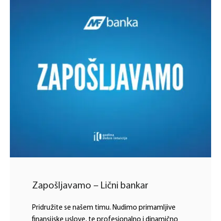
Zapošljavamo – Lični bankar
Pridružite se našem timu. Nudimo primamljive
finansijske uslove, te profesionalno i dinamično