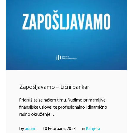
Zapošljavamo – Lični bankar
Pridružite se našem timu. Nudimo primamljive
finansijske uslove, te profesionalno i dinamično
radno okruženje …
by 
admin
10 Februara, 2023
in 
Karijera