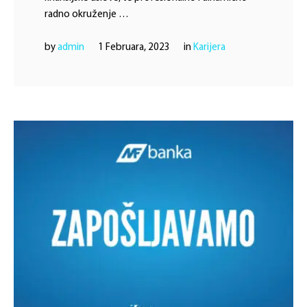
radno okruženje …
by 
admin
1 Februara, 2023
in 
Karijera