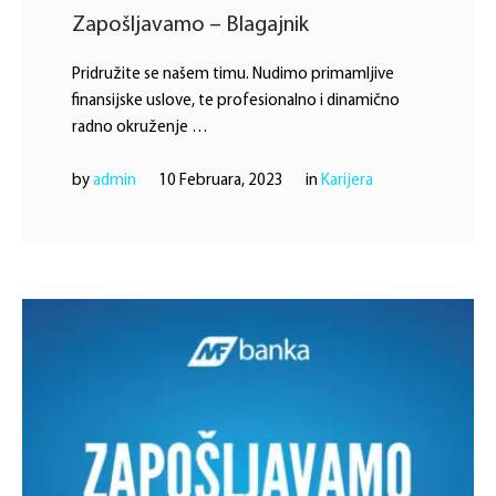
Zapošljavamo – Blagajnik
Pridružite se našem timu. Nudimo primamljive
finansijske uslove, te profesionalno i dinamično
radno okruženje …
by 
admin
10 Februara, 2023
in 
Karijera