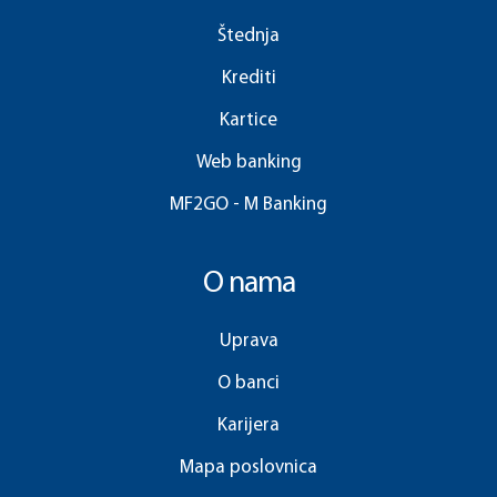
Štednja
Krediti
Kartice
Web banking
MF2GO - M Banking
O nama
Uprava
O banci
Karijera
Mapa poslovnica