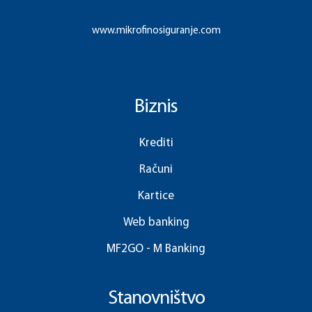
www.mikrofinosiguranje.com
Biznis
Krediti
Računi
Kartice
Web banking
MF2GO - M Banking
Stanovništvo