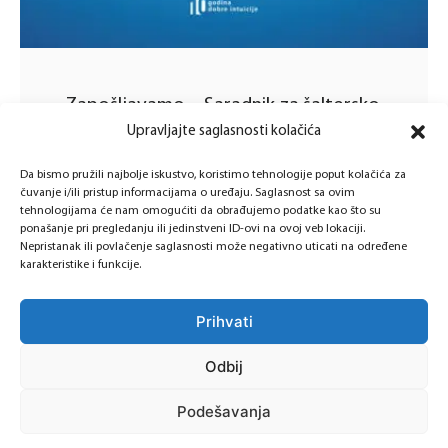
Zapošljavamo – Saradnik za šaltersko
poslovanje
Upravljajte saglasnosti kolačića
Pridružite se našem timu. Nudimo primamljive
Da bismo pružili najbolje iskustvo, koristimo tehnologije poput kolačića za
čuvanje i/ili pristup informacijama o uređaju. Saglasnost sa ovim
finansijske uslove, te profesionalno i dinamično
tehnologijama će nam omogućiti da obrađujemo podatke kao što su
radno okruženje …
ponašanje pri pregledanju ili jedinstveni ID-ovi na ovoj veb lokaciji.
Nepristanak ili povlačenje saglasnosti može negativno uticati na određene
karakteristike i funkcije.
by 
admin
23 Decembra, 2022
in 
Karijera
Prihvati
Odbij
Podešavanja