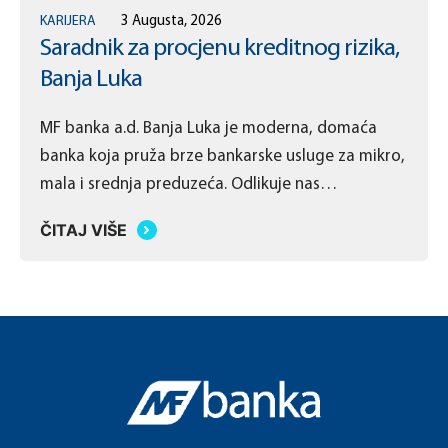
KARIJERA
3 Augusta, 2026
Saradnik za procjenu kreditnog rizika,
Banja Luka
MF banka a.d. Banja Luka je moderna, domaća
banka koja pruža brze bankarske usluge za mikro,
mala i srednja preduzeća. Odlikuje nas
jednostavan poslovni model koji omogućava
ČITAJ VIŠE
donošenje brzih odluka po mjeri naših klijenata.
Cilj banke je pružanje brzih i kvalitetnih usluga
malim i srednjim preduzećima, koje sežu od
savjetodavnih usluga pa do kreiranja kreditnih …