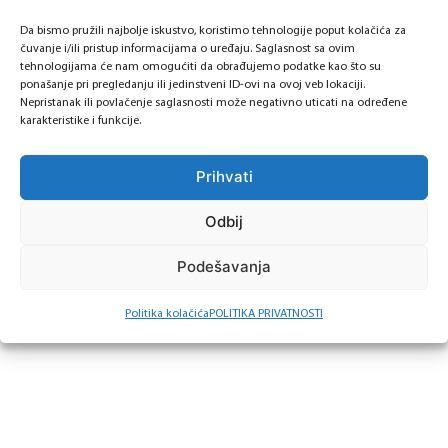
mogućnost kontinuiranog profesionalnog
Da bismo pružili najbolje iskustvo, koristimo tehnologije poput kolačića za
usavršavanja,
čuvanje i/ili pristup informacijama o uređaju. Saglasnost sa ovim
rad sa timom profesionalaca u kompanijskom
tehnologijama će nam omogućiti da obrađujemo podatke kao što su
ponašanje pri pregledanju ili jedinstveni ID-ovi na ovoj veb lokaciji.
okruženju koje cijeni kolegijalnost i timski duh.
Nepristanak ili povlačenje saglasnosti može negativno uticati na određene
karakteristike i funkcije.
Način prijave:
Prihvati
Konkurs ostaje otvoren do dana 09.10.2025. godine i
Odbij
Vašu prijavu možete poslati putem
LINK
-a.
Podešavanja
Biće kontaktirani samo kandidati koju uđu u uži
Politika kolačića
POLITIKA PRIVATNOSTI
izbor.