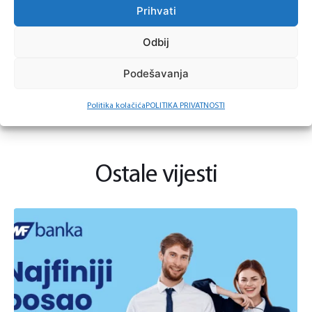
Prihvati
Vašu prijavu možete poslati putem
LINK
-a.
Odbij
Biće kontaktirani samo kandidati koju uđu u uži
Podešavanja
izbor.
Politika kolačića
POLITIKA PRIVATNOSTI
Ostale vijesti