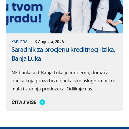
KARIJERA
3 Augusta, 2026
Saradnik za procjenu kreditnog rizika,
Banja Luka
MF banka a.d. Banja Luka je moderna, domaća
banka koja pruža brze bankarske usluge za mikro,
mala i srednja preduzeća. Odlikuje nas
jednostavan poslovni model koji omogućava
ČITAJ VIŠE
donošenje brzih odluka po mjeri naših klijenata.
Cilj banke je pružanje brzih i kvalitetnih usluga
malim i srednjim preduzećima, koje sežu od