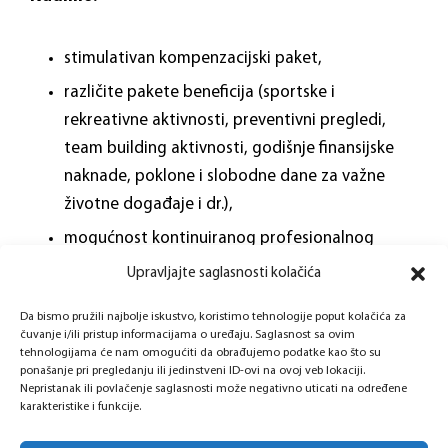
stimulativan kompenzacijski paket,
različite pakete beneficija (sportske i
rekreativne aktivnosti, preventivni pregledi,
team building aktivnosti, godišnje finansijske
naknade, poklone i slobodne dane za važne
životne događaje i dr.),
mogućnost kontinuiranog profesionalnog
usavršavanja,
Upravljajte saglasnosti kolačića
rad sa timom profesionalaca u kompanijskom
Da bismo pružili najbolje iskustvo, koristimo tehnologije poput kolačića za
okruženju koje cijeni kolegijalnost i timski duh.
čuvanje i/ili pristup informacijama o uređaju. Saglasnost sa ovim
tehnologijama će nam omogućiti da obrađujemo podatke kao što su
ponašanje pri pregledanju ili jedinstveni ID-ovi na ovoj veb lokaciji.
Način prijave:
Nepristanak ili povlačenje saglasnosti može negativno uticati na određene
karakteristike i funkcije.
Konkurs ostaje otvoren do dana
22.04.2026
. godine i