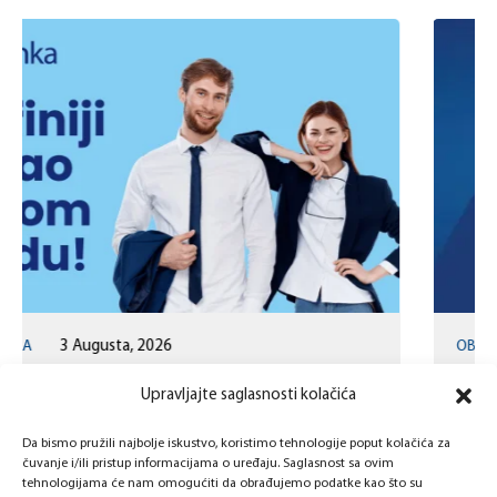
OBAVJEŠTENJA
6 Jula, 2026
Obavještenje – Informacija o ponudi
Upravljajte saglasnosti kolačića
Održivog paketa usluga za finansijsku
inkluziju
Da bismo pružili najbolje iskustvo, koristimo tehnologije poput kolačića za
Poštovani klijenti,Želimo vas podsjetiti da je u
čuvanje i/ili pristup informacijama o uređaju. Saglasnost sa ovim
tehnologijama će nam omogućiti da obrađujemo podatke kao što su
skladu sa Odlukom o mjerama za jačanje