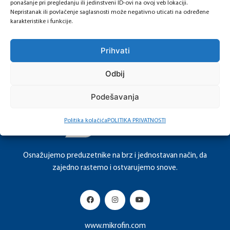
ponašanje pri pregledanju ili jedinstveni ID-ovi na ovoj veb lokaciji.
Nepristanak ili povlačenje saglasnosti može negativno uticati na određene
finansijske inkluzije i održivog poslovanja banke,
karakteristike i funkcije.
koju je donijela Agencija za bankarstvo FBiH, MF
ČITAJ VIŠE
Banka a.d. Banja Luka još ranije uvela u svoju
Prihvati
redovnu ponudu Održivi paket usluga za
finansijsku inkluziju namijenjen fizičkim licima.
Odbij
Takođe, u ponudi Banke se i dalje …
Podešavanja
Politika kolačića
POLITIKA PRIVATNOSTI
Osnažujemo preduzetnike na brz i jednostavan način, da
zajedno rastemo i ostvarujemo snove.
www.mikrofin.com