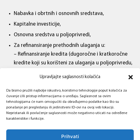
Nabavka i obrtnih i osnovnih sredstava,
Kapitalne investicije,
Osnovna sredstva u poljoprivredi,
Za refinansiranje prethodnih ulaganja u:
– Refinansiranje kredita (dugoročne i kratkoročne
kredite koji su korišteni za ulaganja u poljoprivredu,
– Refinansiranje plaćenih ulaganja:
Upravljajte saglasnosti kolačića
Ulaganja u obrtna sredstva koja potiču iz perioda
koji prethodi maksimalno 6 mjeseci datumu
Da bismo pružili najbolje iskustvo, koristimo tehnologije poput kolačića za
čuvanje i/ili pristup informacijama o uređaju. Saglasnost sa ovim
podnošenja zahtjeva za kredit,
tehnologijama će nam omogućiti da obrađujemo podatke kao što su
ponašanje pri pregledanju ili jedinstveni ID-ovi na ovoj veb lokaciji.
Ulaganja u osnovna sredstva koja potiču iz perioda
Nepristanak ili povlačenje saglasnosti može negativno uticati na određene
koji prethodi maksimalno 12 mjeseci datumu
karakteristike i funkcije.
podnošenja zahtjeva za kredit.
Prihvati