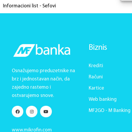
Informacioni list - Sefovi
Biznis
Krediti
Osnažujemo preduzetnike na
Računi
brz i jednostavan način, da
zajedno rastemo i
Kartice
ostvarujemo snove.
Web banking
MF2GO - M Banking
www.mikrofin.com