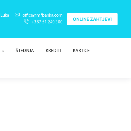
 Luka
office@mfbanka.com
ONLINE ZAHTJEVI
+387 51 240 300
ŠTEDNJA
KREDITI
KARTICE