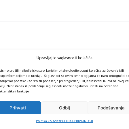
Upravljajte saglasnosti kolačića
bismo pružili najbolje iskustvo, koristimo tehnologije poput kolačića za čuvanje i/ili
stup informacijama o uređaju. Saglasnost sa ovim tehnologijama će nam omogućiti d
ađujemo podatke kao što su ponašanje pri pregledanju ili jedinstveni ID-ovi na ovoj ve
aciji. Nepristanak ili povlačenje saglasnosti može negativno uticati na određene
kteristike i funkcije.
Prihvati
Odbij
Podešavanja
Politika kolačića
POLITIKA PRIVATNOSTI