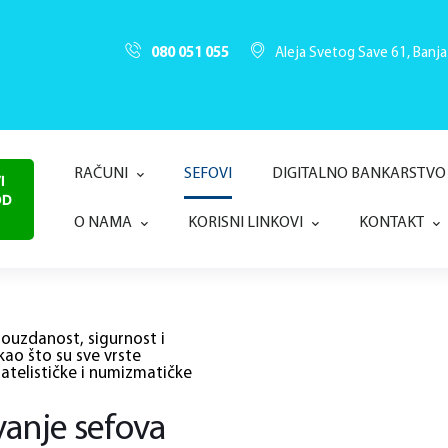
080 051 055
Aleja Svetog Save 61, Banja
RAČUNI
SEFOVI
DIGITALNO BANKARSTVO
I
OD
O NAMA
KORISNI LINKOVI
KONTAKT
uzdanost, sigurnost i
kao što su sve vrste
ilatelističke i numizmatičke
vanje sefova