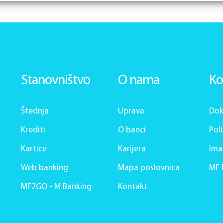
Stanovništvo
O nama
Ko
Štednja
Uprava
Dok
Krediti
O banci
Pol
Kartice
Karijera
Ima
Web banking
Mapa poslovnica
MF 
MF2GO - M Banking
Kontakt