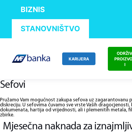
BIZNIS
STANOVNIŠTVO
ODRŽIV
KARIJERA
PROIZV
I
Sefovi
Pružamo Vam mogućnost zakupa sefova uz zagarantovanu po
diskreciju. U sefovima čuvamo sve vrste Vaših dragocjenosti, 
dokumenata, hartija od vrijednosti, ali i plemenitih metala, f
zbirke.
Mjesečna naknada za iznajmlji