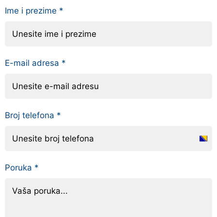
Ime i prezime
*
E-mail adresa
*
Broj telefona
*
B
o
Poruka
*
s
n
i
a