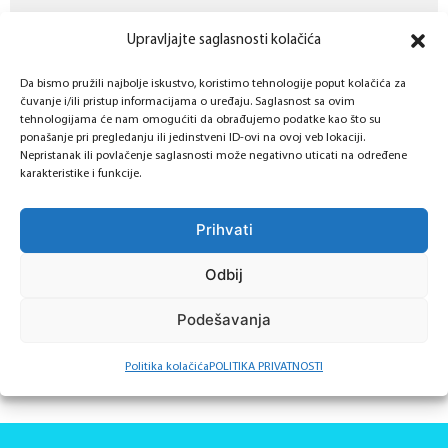
&
Upravljajte saglasnosti kolačića
H
e
Da bismo pružili najbolje iskustvo, koristimo tehnologije poput kolačića za
r
čuvanje i/ili pristup informacijama o uređaju. Saglasnost sa ovim
tehnologijama će nam omogućiti da obrađujemo podatke kao što su
z
0 / 180
ponašanje pri pregledanju ili jedinstveni ID-ovi na ovoj veb lokaciji.
e
Nepristanak ili povlačenje saglasnosti može negativno uticati na određene
Prihvatanje politike privatnosti i kolačića
*
karakteristike i funkcije.
g
Popunjavanjem ove forme prihvatate našu
politiku privatnosti
i
o
politiku kolačića
.
Prihvati
v
i
Odbij
Pošalji
n
Podešavanja
a
+
Politika kolačića
POLITIKA PRIVATNOSTI
3
8
7