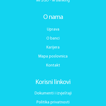
MF2GO - M Banking
O nama
Uprava
O banci
Karijera
Mapa poslovnica
Kontakt
Korisni linkovi
Dokumenti i izvještaji
Politika privatnosti