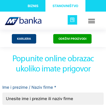
BIZNIS
STANOVNIŠTVO
KARIJERA
ODRŽIVI PROIZVODI
Popunite online obrazac
ukoliko imate prigovor
Ime i prezime / Naziv firme
*