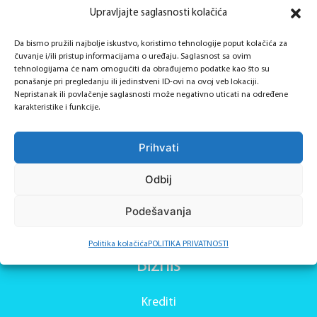
Upravljajte saglasnosti kolačića
Da bismo pružili najbolje iskustvo, koristimo tehnologije poput kolačića za
Osnažujemo preduzetnike na brz i jednostavan način, da
čuvanje i/ili pristup informacijama o uređaju. Saglasnost sa ovim
tehnologijama će nam omogućiti da obrađujemo podatke kao što su
zajedno rastemo i ostvarujemo snove.
ponašanje pri pregledanju ili jedinstveni ID-ovi na ovoj veb lokaciji.
Nepristanak ili povlačenje saglasnosti može negativno uticati na određene
karakteristike i funkcije.
Prihvati
www.mikrofin.com
Odbij
www.mikrofinosiguranje.com
Podešavanja
Politika kolačića
POLITIKA PRIVATNOSTI
Biznis
Krediti