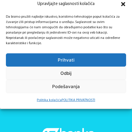
Upravljajte saglasnosti kolačića
Da bismo pružili najbolje iskustvo, koristimo tehnologije poput kolačića za
čuvanje i/ili pristup informacijama o uređaju. Saglasnost sa ovim
Dokumenti
tehnologijama će nam omogućiti da obrađujemo podatke kao što su
ponašanje pri pregledanju ili jedinstveni ID-ovi na ovoj veb lokaciji.
Nepristanak ili povlačenje saglasnosti može negativno uticati na određene
karakteristike i funkcije.
Informacioni list štednih proizvoda
Prihvati
Zahtjev za otvaranje štednog uloga za fizička
Odbij
lica
Podešavanja
Politika kolačića
POLITIKA PRIVATNOSTI