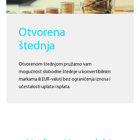
Otvorena
štednja
Otvorenom štednjom pružamo vam
mogućnost slobodne štednje u konvertibilnim
markama ili EUR-valuti bez ograničenja iznosa i
učestalosti uplata i isplata.