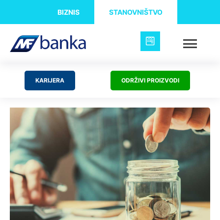
BIZNIS
STANOVNIŠTVO
KARIJERA
ODRŽIVI PROIZVODI