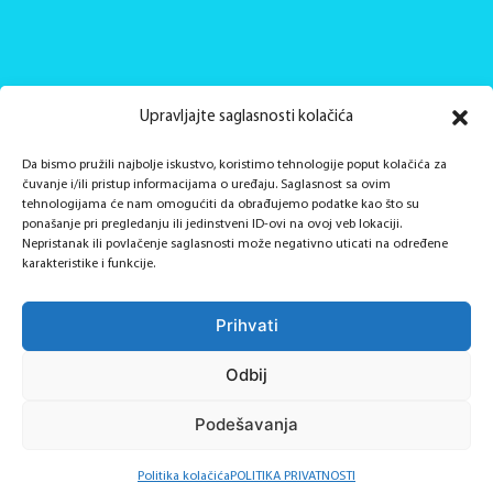
Biznis
Upravljajte saglasnosti kolačića
Da bismo pružili najbolje iskustvo, koristimo tehnologije poput kolačića za
Krediti
čuvanje i/ili pristup informacijama o uređaju. Saglasnost sa ovim
tehnologijama će nam omogućiti da obrađujemo podatke kao što su
Računi
ponašanje pri pregledanju ili jedinstveni ID-ovi na ovoj veb lokaciji.
Nepristanak ili povlačenje saglasnosti može negativno uticati na određene
Kartice
karakteristike i funkcije.
Web banking
Prihvati
MF2GO - M Banking
Odbij
Stanovništvo
Podešavanja
Štednja
Politika kolačića
POLITIKA PRIVATNOSTI