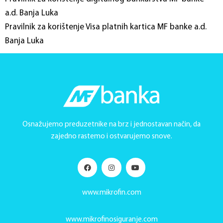
a.d. Banja Luka
Pravilnik za korištenje Visa platnih kartica MF banke a.d.
Banja Luka
Osnažujemo preduzetnike na brz i jednostavan način, da
zajedno rastemo i ostvarujemo snove.
www.mikrofin.com
www.mikrofinosiguranje.com