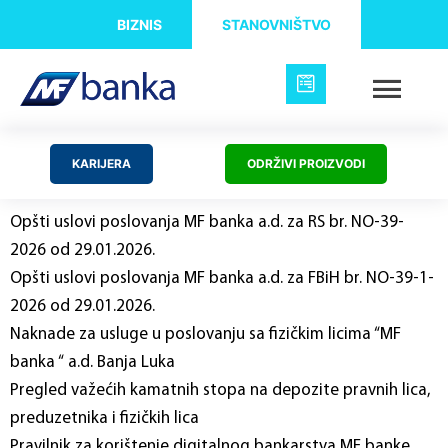
BIZNIS
STANOVNIŠTVO
KARIJERA
ODRŽIVI PROIZVODI
Opšti uslovi poslovanja MF banka a.d. za RS br. NO-39-
2026 od 29.01.2026.
Opšti uslovi poslovanja MF banka a.d. za FBiH br. NO-39-1-
2026 od 29.01.2026.
Naknade za usluge u poslovanju sa fizičkim licima “MF
banka “ a.d. Banja Luka
Pregled važećih kamatnih stopa na depozite pravnih lica,
preduzetnika i fizičkih lica
Pravilnik za korištenje digitalnog bankarstva MF banke